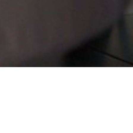
Restaurant De Mijlpaal is het verhaal dat Jan Menten en An
Penxten al sinds 2002 samen schrijven. Na hun studies
botsten ze op elkaar in de keuken van de traiteur waar ze
beiden werkzaam waren. Niet veel later sloeg de vlam over
en de droom van een eigen zaak was geboren. De
voormalige banketbakkerij van de ouders van chef Jan
Menten in hartje Tongeren bleek al snel de ideale locatie te
zijn. Een doordachte en intensieve verbouwing veranderde